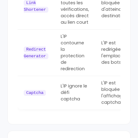
toutes les
bloquée avant
Link
vérifications,
d'atteindre la
Shortener
accès direct
destination
au lien court
L'IP
contourne
L'IP est
la
redirigée vers
Redirect
protection
l'emplacement
Generator
de
des bots
redirection
L'IP est
L'IP ignore le
bloquée avant
défi
Captcha
l'affichage du
captcha
captcha