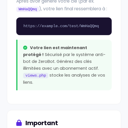
Après avoir généré votre clé (par ex.
), votre lien final ressemblera à :
WmHaQQmq
https://example.com/test/WmHaQQmq
Votre lien est maintenant
protégé !
Sécurisé par le système anti-
bot de ZeroBot. Générez des clés
illimitées avec un abonnement actif.
stocke les analyses de vos
views.php
liens.
Important