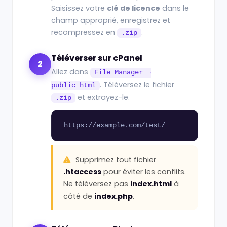
Saisissez votre
clé de licence
dans le
champ approprié, enregistrez et
recompressez en
.
.zip
Téléverser sur cPanel
2
Allez dans
File Manager →
. Téléversez le fichier
public_html
et extrayez-le.
.zip
https://example.com/test/
Supprimez tout fichier
.htaccess
pour éviter les conflits.
Ne téléversez pas
index.html
à
côté de
index.php
.