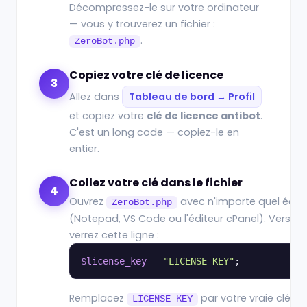
Décompressez-le sur votre ordinateur
— vous y trouverez un fichier :
.
ZeroBot.php
Copiez votre clé de licence
3
Allez dans
Tableau de bord → Profil
et copiez votre
clé de licence antibot
.
C'est un long code — copiez-le en
entier.
Collez votre clé dans le fichier
4
Ouvrez
avec n'importe quel édite
ZeroBot.php
(Notepad, VS Code ou l'éditeur cPanel). Vers le 
verrez cette ligne :
$license_key
 = 
"LICENSE KEY"
;
Remplacez
par votre vraie clé (g
LICENSE KEY