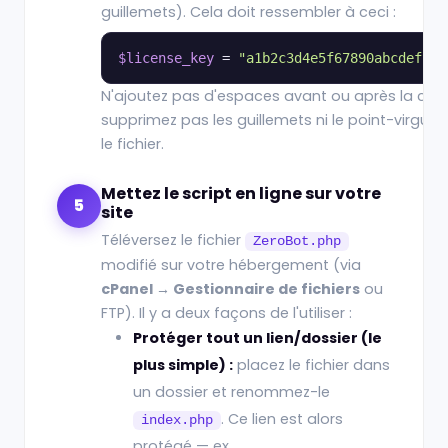
guillemets). Cela doit ressembler à ceci :
$license_key
 = 
"a1b2c3d4e5f67890abcdef123
N'ajoutez pas d'espaces avant ou après la clé, 
supprimez pas les guillemets ni le point-virgule.
le fichier.
Mettez le script en ligne sur votre
5
site
Téléversez le fichier
ZeroBot.php
modifié sur votre hébergement (via
cPanel → Gestionnaire de fichiers
ou
FTP). Il y a deux façons de l'utiliser :
Protéger tout un lien/dossier (le
plus simple) :
placez le fichier dans
un dossier et renommez-le
. Ce lien est alors
index.php
protégé — ex.