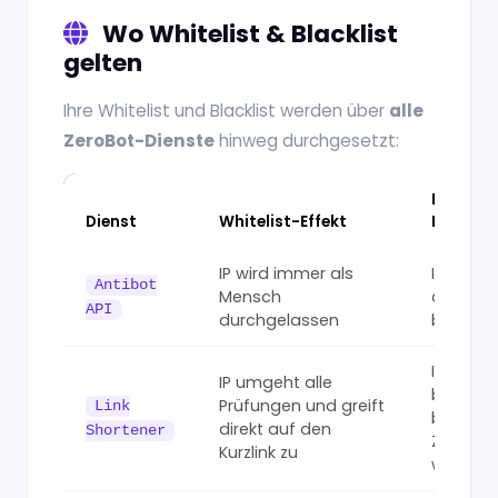
Wo Whitelist & Blacklist
gelten
Ihre Whitelist und Blacklist werden über
alle
ZeroBot-Dienste
hinweg durchgesetzt:
Blacklis
Dienst
Whitelist-Effekt
Effekt
IP wird immer als
IP wird 
Antibot
Mensch
als Bot
API
durchgelassen
blockier
IP wird
IP umgeht alle
blockiert
Prüfungen und greift
Link
bevor d
direkt auf den
Shortener
Ziel erre
Kurzlink zu
wird