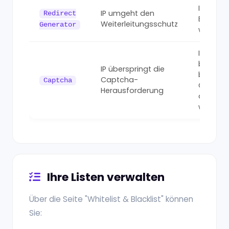
IP wird 
IP umgeht den
Redirect
Bot-Ziel
Weiterleitungsschutz
Generator
weiterge
IP wird
blockiert
IP überspringt die
bevor
Captcha-
Captcha
Captch
Herausforderung
angezei
wird
Ihre Listen verwalten
Über die Seite "Whitelist & Blacklist" können
Sie: