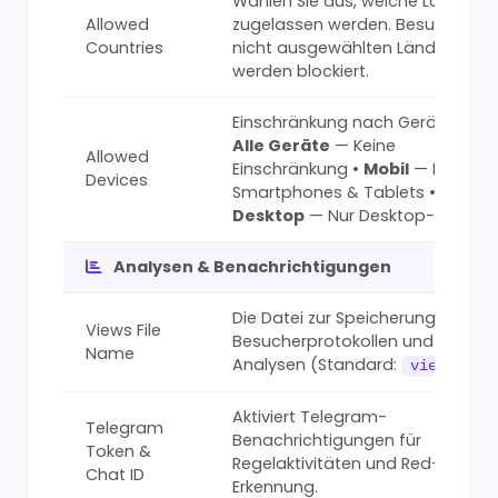
Wählen Sie aus, welche Länder
Allowed
zugelassen werden. Besucher au
Countries
nicht ausgewählten Ländern
werden blockiert.
Einschränkung nach Gerätetyp:
Alle Geräte
— Keine
Allowed
Einschränkung •
Mobil
— Nur
Devices
Smartphones & Tablets •
Desktop
— Nur Desktop-Browse
Analysen & Benachrichtigungen
Die Datei zur Speicherung von
Views File
Besucherprotokollen und
Name
Analysen (Standard:
views.php
Aktiviert Telegram-
Telegram
Benachrichtigungen für
Token &
Regelaktivitäten und Red-Page-
Chat ID
Erkennung.