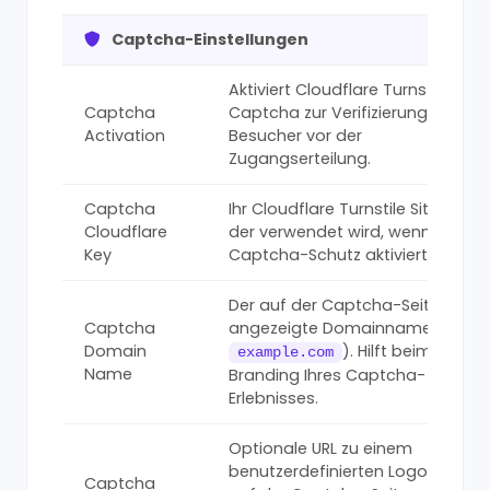
Captcha-Einstellungen
Aktiviert Cloudflare Turnstile
Captcha
Captcha zur Verifizierung echter
Activation
Besucher vor der
Zugangserteilung.
Captcha
Ihr Cloudflare Turnstile Site Key,
Cloudflare
der verwendet wird, wenn der
Key
Captcha-Schutz aktiviert ist.
Der auf der Captcha-Seite
Captcha
angezeigte Domainname (z. B.
Domain
). Hilft beim
example.com
Name
Branding Ihres Captcha-
Erlebnisses.
Optionale URL zu einem
benutzerdefinierten Logo-Bild, d
Captcha