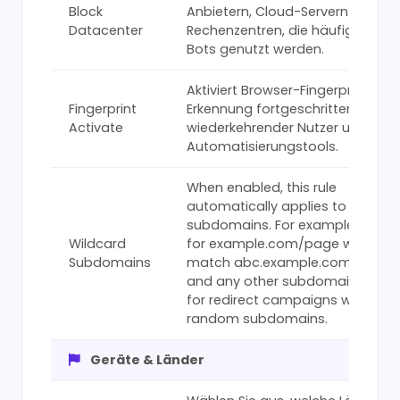
Block
Anbietern, Cloud-Servern und
Datacenter
Rechenzentren, die häufig von
Bots genutzt werden.
Aktiviert Browser-Fingerprinting z
Fingerprint
Erkennung fortgeschrittener Bots
Activate
wiederkehrender Nutzer und
Automatisierungstools.
When enabled, this rule
automatically applies to all
subdomains. For example, a rule
Wildcard
for example.com/page will also
Subdomains
match abc.example.com/page
and any other subdomain. Usefu
for redirect campaigns with
random subdomains.
Geräte & Länder