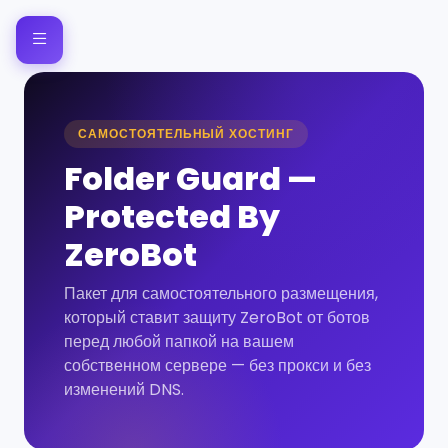
САМОСТОЯТЕЛЬНЫЙ ХОСТИНГ
Folder Guard —
Protected By
ZeroBot
Пакет для самостоятельного размещения,
который ставит защиту ZeroBot от ботов
перед любой папкой на вашем
собственном сервере — без прокси и без
изменений DNS.