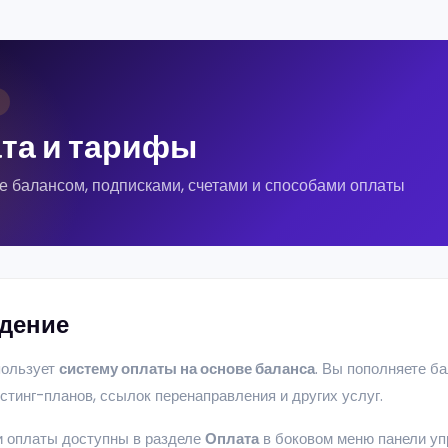
та и тарифы
е балансом, подписками, счетами и способами оплаты
дение
пользует
систему оплаты на основе баланса
. Вы пополняете ба
остинг-планов, ссылок перенаправления и других услуг.
 оплаты доступны в разделе
Оплата
в боковом меню панели уп