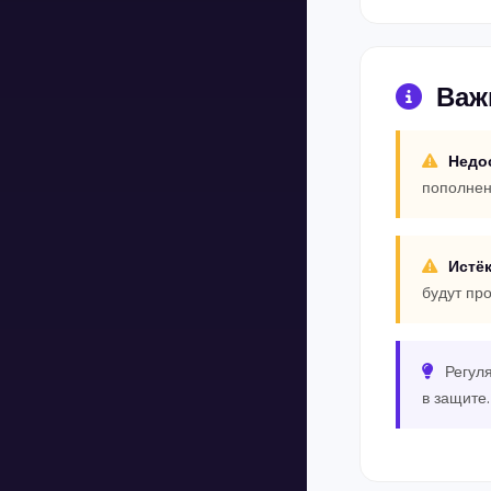
Важ
Недо
пополнен
Истё
будут пр
Регул
в защите.