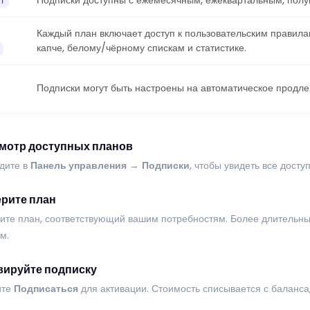
Подписки доступны с ежемесячным, ежеквартальным, полу
n
Каждый план включает доступ к пользовательским правила
капче, белому/чёрному спискам и статистике.
Подписки могут быть настроены на автоматическое продлен
мотр доступных планов
дите в
Панель управления
→
Подписки
, чтобы увидеть все дост
рите план
ите план, соответствующий вашим потребностям. Более длительн
м.
вируйте подписку
ите
Подписаться
для активации. Стоимость списывается с баланса