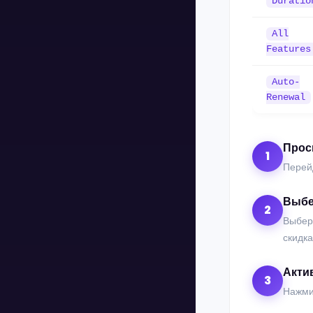
Duratio
All
Features
Auto-
Renewal
Прос
1
Перей
Выбе
2
Выбер
скидка
Акти
3
Нажм