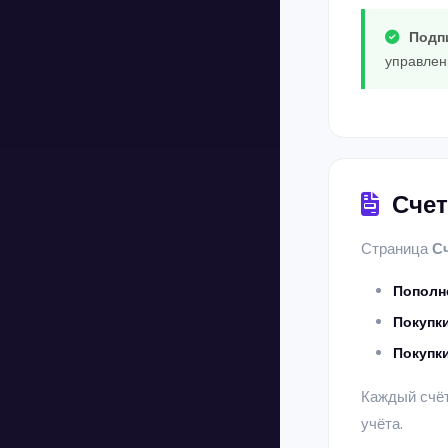
Подп
управлен
Счет
Страница
С
Пополн
Покупк
Покупки
Каждый счёт
учёта.