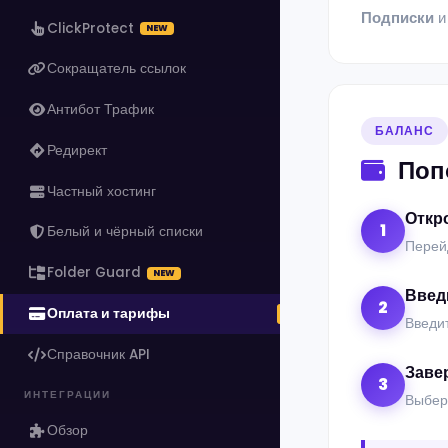
Подписки
ClickProtect
NEW
Сокращатель ссылок
Антибот Трафик
БАЛАНС
Редирект
Поп
Частный хостинг
Откр
1
Белый и чёрный списки
Перей
Folder Guard
NEW
Введ
2
Оплата и тарифы
Введит
Справочник API
Заве
3
ИНТЕГРАЦИИ
Выбер
Обзор