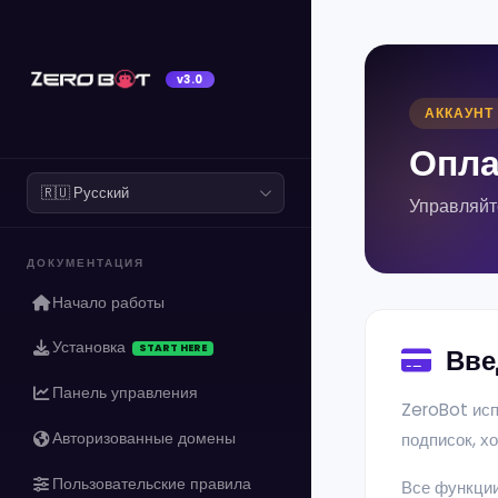
v3.0
АККАУНТ
Опла
Управляйт
ДОКУМЕНТАЦИЯ
Начало работы
Установка
START HERE
Вве
Панель управления
ZeroBot ис
Авторизованные домены
подписок, х
Пользовательские правила
Все функции