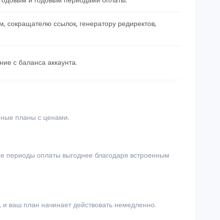
годовым и годовым периодами оплаты.
м, сокращателю ссылок, генератору редиректов,
ие с баланса аккаунта.
упные планы с ценами.
ые периоды оплаты выгоднее благодаря встроенным
, и ваш план начинает действовать немедленно.