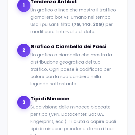
Tendenza Antibot
1
Un grafico a linee che mostra il traffico
giornaliero bot vs. umano nel tempo.
Usa i pulsanti filtro (
7G
,
14G
,
30G
) per
modificare l'intervallo di date.
Grafico a Ciambella dei Paesi
2
Un grafico a ciambella che mostra la
distribuzione geografica del tuo
traffico. Ogni paese è codificato per
colore con la sua bandiera nella
legenda sottostante.
Tipi di Minacce
3
Suddivisione delle minacce bloccate
per tipo (VPN, Datacenter, Bot UA,
Fingerprint, ecc.). Ti aiuta a capire quali
tipi di minacce prendono di mira i tuoi